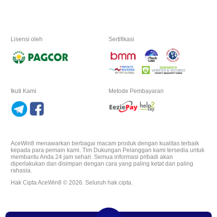
Lisensi oleh
Sertifikasi
Ikuti Kami
Metode Pembayaran
AceWin8 menawarkan berbagai macam produk dengan kualitas terbaik
kepada para pemain kami. Tim Dukungan Pelanggan kami tersedia untuk
membantu Anda 24 jam sehari. Semua informasi pribadi akan
diperlakukan dan disimpan dengan cara yang paling ketat dan paling
rahasia.
Hak Cipta AceWin8 © 2026. Seluruh hak cipta.