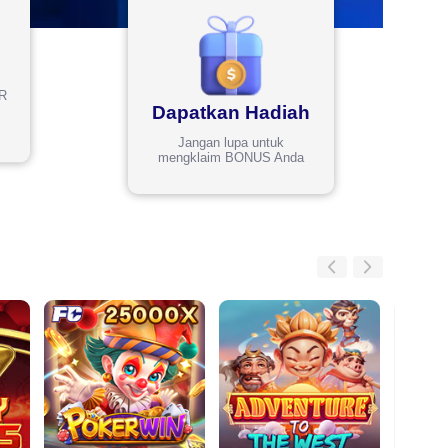
R
Dapatkan Hadiah
Jangan lupa untuk
mengklaim BONUS Anda