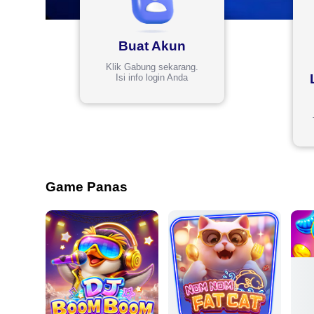
Buat Akun
Klik Gabung sekarang.
Isi info login Anda
Game Panas