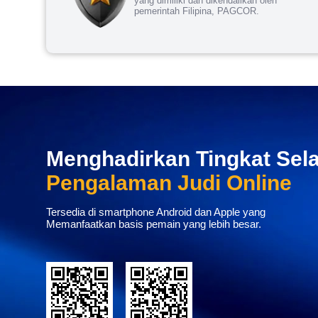
yang dimiliki dan dikendalikan oleh
pemerintah Filipina, PAGCOR.
Menghadirkan Tingkat Sel
Pengalaman Judi Online
Tersedia di smartphone Android dan Apple yang
Memanfaatkan basis pemain yang lebih besar.