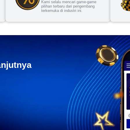
Kami selalu mencari game-game
pilihan terbaru dari pengembang
terkemuka di industri ini.
anjutnya