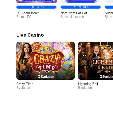
RTP
96.5%
RTP
96.84%
DJ Boom Boom
Nom Nom Fat Cat
Suga
Slots
-
FC
Slots
-
Nextspin
Slots
Live Casino
Crazy Time
Ligntning Ball
Evolution
Evolution