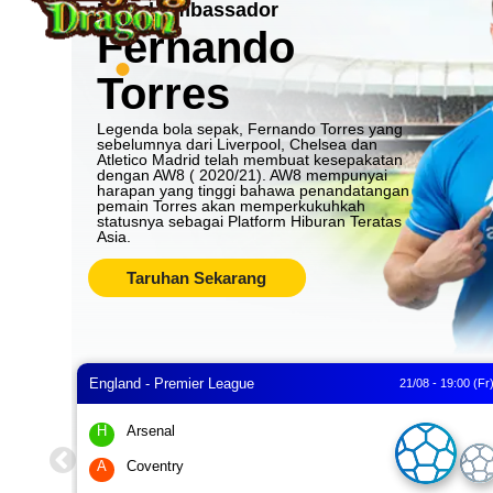
Brand Ambassador
Fernando
Torres
Legenda bola sepak, Fernando Torres yang
sebelumnya dari Liverpool, Chelsea dan
Atletico Madrid telah membuat kesepakatan
dengan AW8 ( 2020/21). AW8 mempunyai
harapan yang tinggi bahawa penandatangan
pemain Torres akan memperkukuhkah
statusnya sebagai Platform Hiburan Teratas di
Asia.
Taruhan Sekarang
England - Premier League
21/08 - 19:00 (Fr
H
Arsenal
A
Coventry