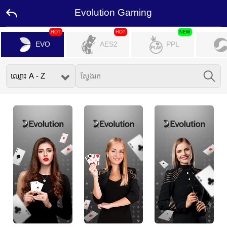
Evolution Gaming
HOT
HOT
NEW
ទំព័រ
EVO
AES2
PPL
ដើម
ប្រម៉ូសិន
ឯកអគ្គ
រាជទូត
ទំនាក់
ទំនង
យើង
ខ្ញុំ
ភាសា
ទម្រង់
កុំ
ព្យូទ័រ