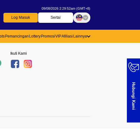
09/08/2026 2:29:52am (GMT+8)
Log Masuk
Sertai
ots
Pemancingan
Lottery
Promosi
VIP
Afiliasi
Lainnya
Ikuti Kami
Hubungi Kami