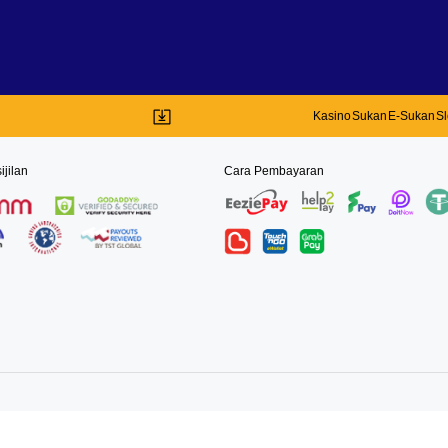
Kasino
Sukan
E-Sukan
Sl
ijilan
Cara Pembayaran