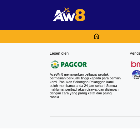
Lesen oleh
Pengs
AceWin8 menawarkan pelbagai produk
permainan berkualiti tinggi kepada para pemain
kami. Pasukan Sokongan Pelanggan kami
boleh membantu anda 24 jam sehari. Semua
maklumat peribadi akan dirawat dan disimpan
dengan cara yang paling ketat dan paling
rahsia.