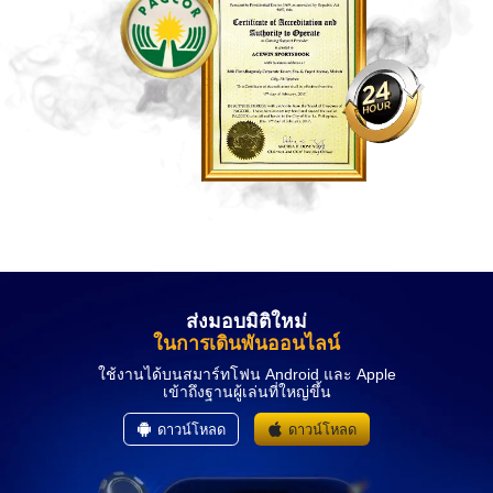
ส่งมอบมิติใหม่
ในการเดินพันออนไลน์
ใช้งานได้บนสมาร์ทโฟน Android และ Apple
เข้าถึงฐานผู้เล่นที่ใหญ่ขึ้น
ดาวน์โหลด
ดาวน์โหลด