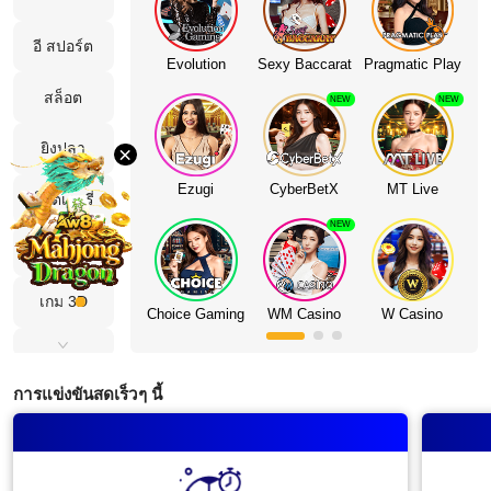
อี สปอร์ต
ภาษา
Evolution
Sexy Baccarat
Pragmatic Play
สล็อต
NEW
NEW
เด
สก์ท็อป
ยิงปลา
×
ดาวน์โหลด
Ezugi
CyberBetX
MT Live
ล็อตเตอรี่
NEW
VIP
โป๊กเกอร์
พันธมิตร
เกม 3D
Choice Gaming
WM Casino
W Casino
ไก่ชน
การแข่งขันสดเร็วๆ นี้
เกมด่วน
TV