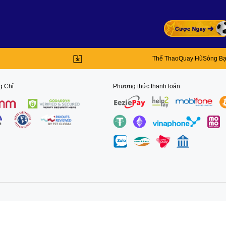
Thể Thao
Quay Hũ
Sòng B
g Chỉ
Phương thức thanh toán