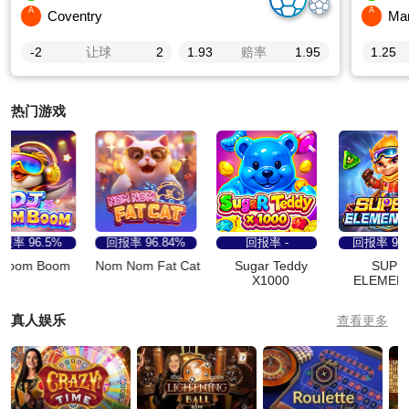
A
A
Coventry
Man
-2
让球
2
1.93
赔率
1.95
1.25
热门游戏
报率
96.5%
回报率
96.84%
回报率
-
回报率
96.5
oom Boom
Nom Nom Fat Cat
Sugar Teddy
SUPER
X1000
ELEMENTS
真人娱乐
查看更多