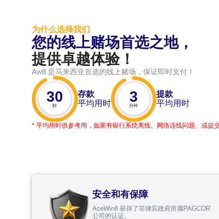
为什么选择我们
您的线上赌场首选之地，
提供卓越体验！
Aw8 是马来西亚首选的线上赌场，保证即时支付！
30
3
存款
提款
平均用时
平均用时
秒
分钟
* 平均用时供参考用，如果有银行系统离线、网络连线问题、或提
安全和有保障
AceWin8 获得了菲律宾政府所属PAGCOR
公司的认证。