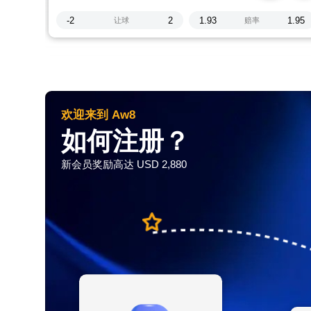
-2
2
1.93
1.95
让球
赔率
欢迎来到 Aw8
如何注册？
新会员奖励高达 USD 2,880