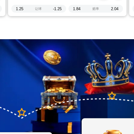
1.25
-1.25
1.84
2.04
让球
赔率