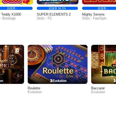
回报率
-
回报率
96.5%
回报率
-
r Teddy X1000
SUPER ELEMENTS 2
Mighty Sevens
-
Booongo
Slots
-
FC
Slots
-
FastSpin
Roulette
Baccarat
Evolution
Evolution