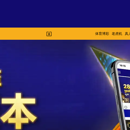
体育博彩
老虎机
真