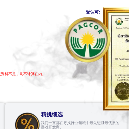
受认可:
交资料不足，均不计算在内。
精挑细选
我们一直都在寻找行业领域中最先进且最优质的
游戏开发商。