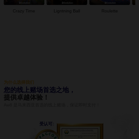
Crazy Time
Ligntning Ball
Roulette
为什么选择我们
您的线上赌场首选之地，
提供卓越体验！
Aw8 是马来西亚首选的线上赌场，保证即时支付！
受认可: