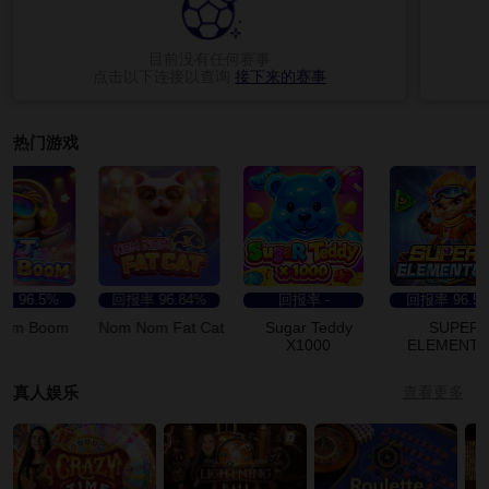
目前没有任何赛事
点击以下连接以查询
接下来的赛事
热门游戏
率
96.5%
回报率
96.84%
回报率
-
回报率
96.5%
om Boom
Nom Nom Fat Cat
Sugar Teddy
SUPER
X1000
ELEMENTS 2
真人娱乐
查看更多