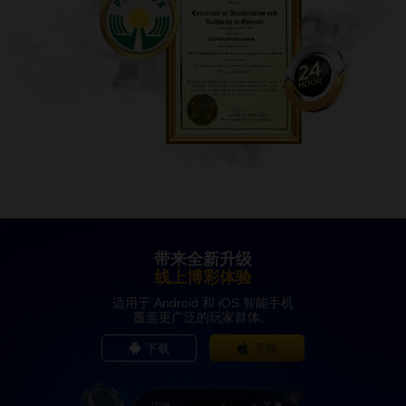
带来全新升级
线上博彩体验
适用于 Android 和 iOS 智能手机
覆盖更广泛的玩家群体。
下载
下载