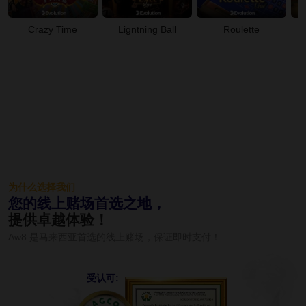
Crazy Time
Ligntning Ball
Roulette
为什么选择我们
您的线上赌场首选之地，
提供卓越体验！
Aw8 是马来西亚首选的线上赌场，保证即时支付！
受认可: